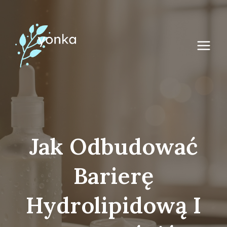
Przejdź
do
treści
Jak Odbudować
Barierę
Hydrolipidową I