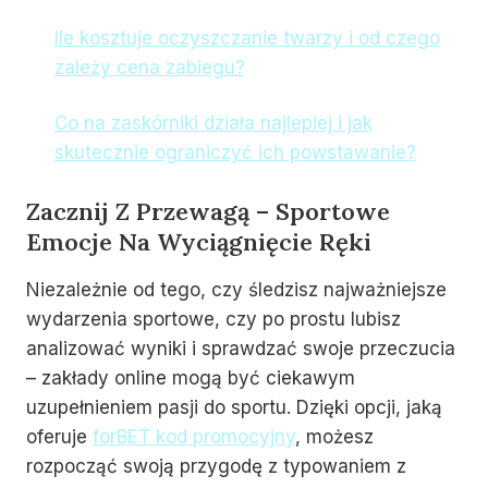
Ile kosztuje oczyszczanie twarzy i od czego
zależy cena zabiegu?
Co na zaskórniki działa najlepiej i jak
skutecznie ograniczyć ich powstawanie?
Zacznij Z Przewagą – Sportowe
Emocje Na Wyciągnięcie Ręki
Niezależnie od tego, czy śledzisz najważniejsze
wydarzenia sportowe, czy po prostu lubisz
analizować wyniki i sprawdzać swoje przeczucia
– zakłady online mogą być ciekawym
uzupełnieniem pasji do sportu. Dzięki opcji, jaką
oferuje
forBET kod promocyjny
, możesz
rozpocząć swoją przygodę z typowaniem z