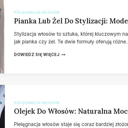
WŁOSÓW
PIELĘGNACJA WŁOSÓW
Pianka Lub Żel Do Stylizacji: Mod
Stylizacja włosów to sztuka, której kluczowym n
jak pianka czy żel. Te dwie formuły oferują różne
PIANKA
DOWIEDZ SIĘ WIĘCEJ
LUB
ŻEL
DO
STYLIZACJI:
MODELOWANIE
FRYZURY
Z
PRECYZJĄ
PIELĘGNACJA WŁOSÓW
Olejek Do Włosów: Naturalna Moc 
Pielęgnacja włosów staje się coraz bardziej złoż