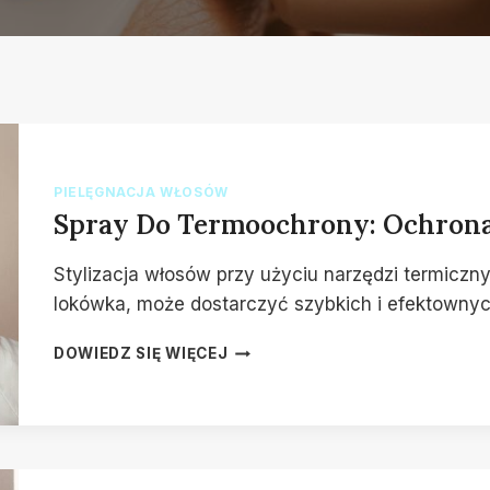
PIELĘGNACJA WŁOSÓW
Spray Do Termoochrony: Ochrona
Stylizacja włosów przy użyciu narzędzi termiczny
lokówka, może dostarczyć szybkich i efektownych
SPRAY
DOWIEDZ SIĘ WIĘCEJ
DO
TERMOOCHRONY:
OCHRONA
I
PIĘKNO
TWOICH