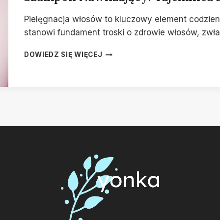
Pielęgnacja włosów to kluczowy element codzien
stanowi fundament troski o zdrowie włosów, z
SZAMPON
DOWIEDZ SIĘ WIĘCEJ
NAWILŻAJĄCY:
TAJEMNICA
ZDROWYCH
I
LŚNIĄCYCH
WŁOSÓW