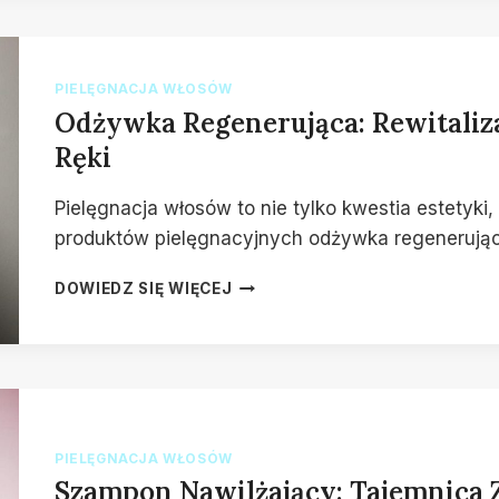
ZDROWEGO
I
LŚNIĄCEGO
WŁOSIA
PIELĘGNACJA WŁOSÓW
Odżywka Regenerująca: Rewitaliz
Ręki
Pielęgnacja włosów to nie tylko kwestia estetyki
produktów pielęgnacyjnych odżywka regenerująca
ODŻYWKA
DOWIEDZ SIĘ WIĘCEJ
REGENERUJĄCA:
REWITALIZACJA
WŁOSÓW
NA
WYCIĄGNIĘCIE
RĘKI
PIELĘGNACJA WŁOSÓW
Szampon Nawilżający: Tajemnica