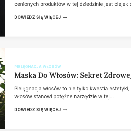
cenionych produktów w tej dziedzinie jest olejek
OLEJEK
DOWIEDZ SIĘ WIĘCEJ
DO
WŁOSÓW:
NATURALNA
MOC
PIELĘGNACJI
PIELĘGNACJA WŁOSÓW
Maska Do Włosów: Sekret Zdroweg
Pielęgnacja włosów to nie tylko kwestia estetyki,
włosów stanowi potężne narzędzie w tej…
MASKA
DOWIEDZ SIĘ WIĘCEJ
DO
WŁOSÓW:
SEKRET