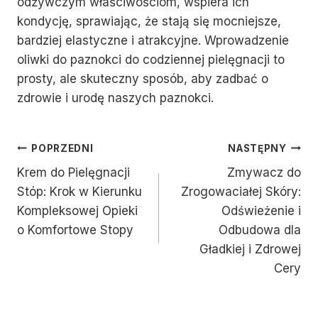
odżywczym właściwościom, wspiera ich
kondycję, sprawiając, że stają się mocniejsze,
bardziej elastyczne i atrakcyjne. Wprowadzenie
oliwki do paznokci do codziennej pielęgnacji to
prosty, ale skuteczny sposób, aby zadbać o
zdrowie i urodę naszych paznokci.
Nawigacja
POPRZEDNI
NASTĘPNY
Krem do Pielęgnacji
Zmywacz do
Wpisu
Stóp: Krok w Kierunku
Zrogowaciałej Skóry:
Kompleksowej Opieki
Odświeżenie i
o Komfortowe Stopy
Odbudowa dla
Gładkiej i Zdrowej
Cery