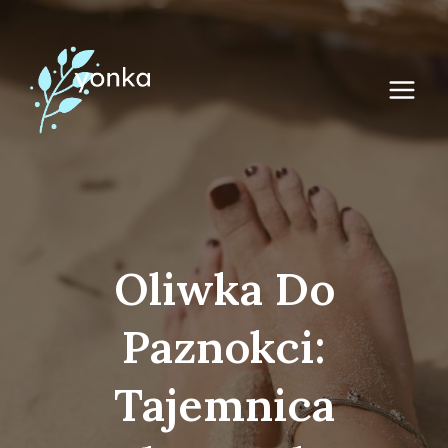
Przejdź
do
treści
Oliwka Do
Paznokci:
Tajemnica