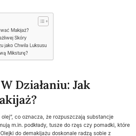
uwać Makijaż?
ażliwej Skóry
u jako Chwila Luksusu
ową Miksturę?
W Działaniu: Jak
akijaż?
a olej”, co oznacza, że rozpuszczają substancje
ują m.in. podkłady, tusze do rzęs czy pomadki, które
Olejki do demakijażu doskonale radzą sobie z