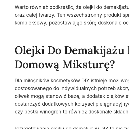
Warto również podkreślić, że olejki do demakijaż
oraz całej twarzy. Ten wszechstronny produkt spr
kompleksowy, pozostawiając skórę doskonale oc
Olejki Do Demakijażu 
Domową Miksturę?
Dla miłośników kosmetyków DIY istnieje możliwo
dostosowanego do indywidualnych potrzeb skóry. O
oliwek mogą stanowić bazę, a dodatek olejków e
dostarczyć dodatkowych korzyści pielęgnacyjny
czy pestki winogron to również doskonałe składn
Przygotowanie olejku do demakijażu DIY to nie ty