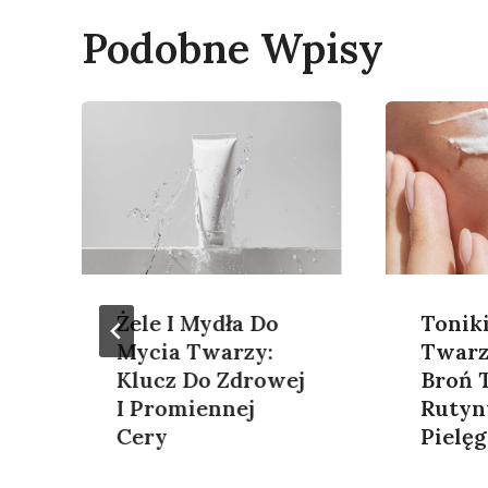
Podobne Wpisy
Żele I Mydła Do
Tonik
Mycia Twarzy:
Twarz
Klucz Do Zdrowej
Broń 
I Promiennej
Rutyn
Cery
Pielęg