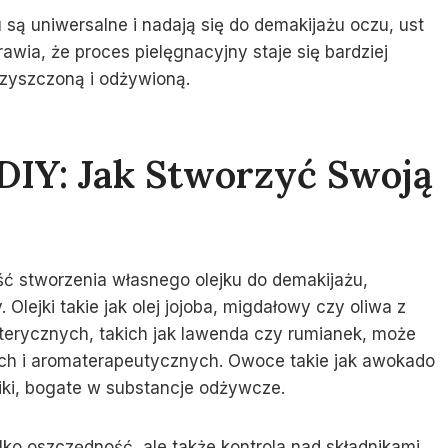
u są uniwersalne i nadają się do demakijażu oczu, ust
awia, że proces pielęgnacyjny staje się bardziej
zyszczoną i odżywioną.
DIY: Jak Stworzyć Swoją
ść stworzenia własnego olejku do demakijażu,
lejki takie jak olej jojoba, migdałowy czy oliwa z
terycznych, takich jak lawenda czy rumianek, może
ch i aromaterapeutycznych. Owoce takie jak awokado
iki, bogate w substancje odżywcze.
lko oszczędność, ale także kontrola nad składnikami,