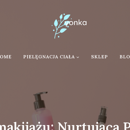
OME
PIELĘGNACJA CIAŁA
SKLEP
BL
akijażu: Nurtująca P